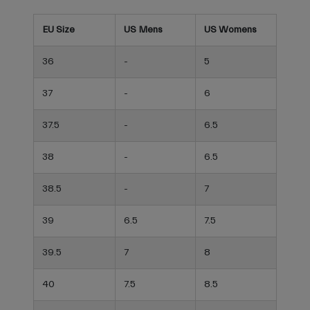
EU Size
US Mens
US Womens
36
-
5
37
-
6
37.5
-
6.5
38
-
6.5
38.5
-
7
39
6.5
7.5
39.5
7
8
40
7.5
8.5