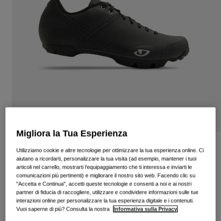
Vedi tutto
Scarpe
Maschere
Scarpe da Strada
Scarpe da MTB
Sci
Scarpe da Gravel
Snowboard
Vedi tutto
Con lenti intercambiabili
Donna
Lenti di ricambio
Abbigliamento
Migliora la Tua Esperienza
Vedi tutto
Scarpe Privateer Lace
Utilizziamo cookie e altre tecnologie per ottimizzare la tua esperienza online. Ci
Abbigliamento da Strada
aiutano a ricordarti, personalizzare la tua visita (ad esempio, mantener i tuoi
articoli nel carrello, mostrarti l’equipaggiamento che ti interessa e inviarti le
Prodotto n.
34424
Abbigliamento da MTB
comunicazioni più pertinenti) e migliorare il nostro sito web. Facendo clic su
Bambino
"Accetta e Continua", accetti queste tecnologie e consenti a noi e ai nostri
Vedi tutto
Price reduced from
to
€ 149.95
€ 97.47
35% OFF
partner di fiducia di raccogliere, utilizzare e condividere informazioni sulle tue
Caschi
interazioni online per personalizzare la tua esperienza digitale e i contenuti.
Vuoi saperne di più? Consulta la nostra
Informativa sulla Privacy
.
Maschere