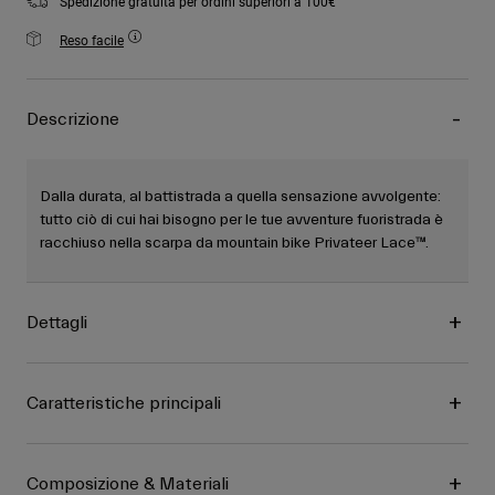
Spedizione gratuita per ordini superiori a 100€
Reso facile
Descrizione
Dalla durata, al battistrada a quella sensazione avvolgente:
tutto ciò di cui hai bisogno per le tue avventure fuoristrada è
racchiuso nella scarpa da mountain bike Privateer Lace™.
Dettagli
Caratteristiche principali
Composizione & Materiali