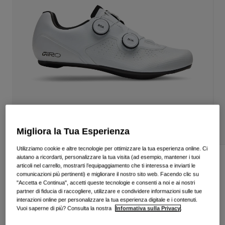
Vedi tutto
Scarpe
Maschere
Scarpe da Strada
Scarpe da MTB
Sci
Scarpe da Gravel
Snowboard
Vedi tutto
Con lenti intercambiabili
Donna
Lenti di ricambio
Migliora la Tua Esperienza
Abbigliamento
Vedi tutto
Utilizziamo cookie e altre tecnologie per ottimizzare la tua esperienza online. Ci
Abbigliamento da Strada
aiutano a ricordarti, personalizzare la tua visita (ad esempio, mantener i tuoi
Scarpe Regime II
articoli nel carrello, mostrarti l’equipaggiamento che ti interessa e inviarti le
Abbigliamento da MTB
comunicazioni più pertinenti) e migliorare il nostro sito web. Facendo clic su
Bambino
Prodotto n.
39096
"Accetta e Continua", accetti queste tecnologie e consenti a noi e ai nostri
Vedi tutto
partner di fiducia di raccogliere, utilizzare e condividere informazioni sulle tue
interazioni online per personalizzare la tua esperienza digitale e i contenuti.
€ 249.99
Caschi
Vuoi saperne di più? Consulta la nostra
Informativa sulla Privacy
.
Maschere