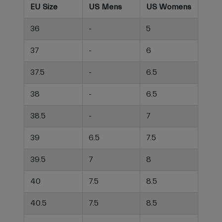
EU Size
US Mens
US Womens
36
-
5
37
-
6
37.5
-
6.5
38
-
6.5
38.5
-
7
39
6.5
7.5
39.5
7
8
40
7.5
8.5
40.5
7.5
8.5