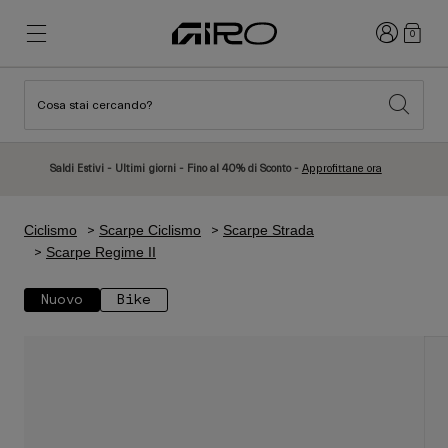
Accedi
0
Cosa stai cercando?
Novità e tendenze
Novità e tendenze
Nuovi Arrivi
Nuovi Arrivi
Saldi Estivi - Ultimi giorni - Fino al 40% di Sconto -
Approfittane ora
Best Sellers
Best Sellers
Esplora
Esplora
Ciclismo
Scarpe Ciclismo
Scarpe Strada
Caschi
Caschi
Scarpe Regime II
Caschi da Strada
Sci
Nuovo
Bike
Caschi da MTB
Snowboard
Caschi da Città
Con Visiera
Caschi per Bambino
Donna
Vedi tutto
Ricambi