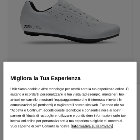
Vedi tutto
Scarpe
Maschere
Scarpe da Strada
Scarpe da MTB
Sci
Scarpe da Gravel
Snowboard
Vedi tutto
Con lenti intercambiabili
Donna
Migliora la Tua Esperienza
Lenti di ricambio
Abbigliamento
Vedi tutto
Utilizziamo cookie e altre tecnologie per ottimizzare la tua esperienza online. Ci
Scarpe Stylus II
aiutano a ricordarti, personalizzare la tua visita (ad esempio, mantener i tuoi
Abbigliamento da Strada
articoli nel carrello, mostrarti l’equipaggiamento che ti interessa e inviarti le
comunicazioni più pertinenti) e migliorare il nostro sito web. Facendo clic su
Prodotto n.
39098
Abbigliamento da MTB
"Accetta e Continua", accetti queste tecnologie e consenti a noi e ai nostri
Bambino
partner di fiducia di raccogliere, utilizzare e condividere informazioni sulle tue
Vedi tutto
€ 124.99
interazioni online per personalizzare la tua esperienza digitale e i contenuti.
Vuoi saperne di più? Consulta la nostra
Informativa sulla Privacy
.
Caschi
Maschere