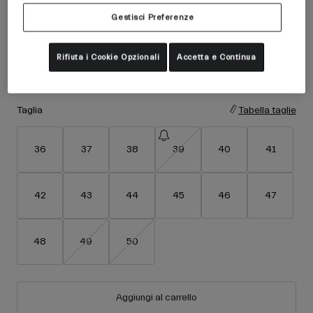
Accessori
Vedi tutto
Colore -
Nero
Gestisci Preferenze
Maschere
Guanti
Rifiuta i Cookie Opzionali
Accetta e Continua
Utilizzo
Ricambi
selezionato
Vedi tutto
All Mountain
Taglia
Tabella taglie
Backcountry
Freestyle
36
37
38
39
40
41
Sci Gara
Vedi tutto
42
43
44
45
46
47
48
49
50
Aggiungi al carrello