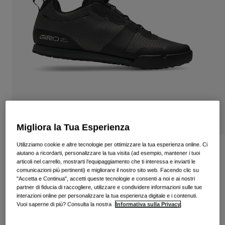
Vedi tutto
Scarpe
Maschere
Scarpe da Strada
Scarpe da MTB
Sci
Scarpe da Gravel
Snowboard
Vedi tutto
Con lenti intercambiabili
Donna
Lenti di ricambio
Migliora la Tua Esperienza
Abbigliamento
Vedi tutto
Utilizziamo cookie e altre tecnologie per ottimizzare la tua esperienza online. Ci
Scarpe Tracker
aiutano a ricordarti, personalizzare la tua visita (ad esempio, mantener i tuoi
Abbigliamento da Strada
articoli nel carrello, mostrarti l’equipaggiamento che ti interessa e inviarti le
comunicazioni più pertinenti) e migliorare il nostro sito web. Facendo clic su
Prodotto n.
39604
Abbigliamento da MTB
"Accetta e Continua", accetti queste tecnologie e consenti a noi e ai nostri
Bambino
partner di fiducia di raccogliere, utilizzare e condividere informazioni sulle tue
Vedi tutto
€ 119.99
interazioni online per personalizzare la tua esperienza digitale e i contenuti.
Caschi
Vuoi saperne di più? Consulta la nostra
Informativa sulla Privacy
.
Maschere