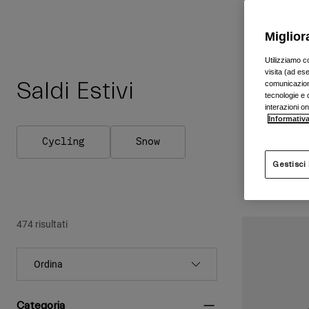
Miglior
Utilizziamo c
visita (ad ese
Saldi Estivi
comunicazioni
tecnologie e c
interazioni o
Informativa
Cycling
Snow
Gestisci
474 risultati
Categoria