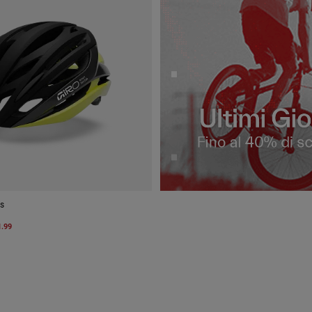
s
1.99