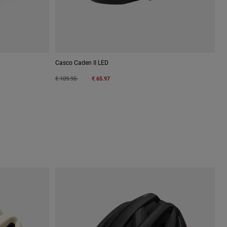
Casco Caden II LED
Price reduced from
to
€ 109.95
€ 65.97