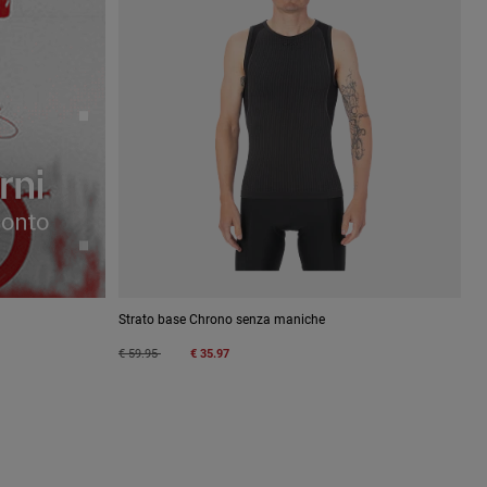
Strato base Chrono senza maniche
Price reduced from
to
€ 59.95
€ 35.97