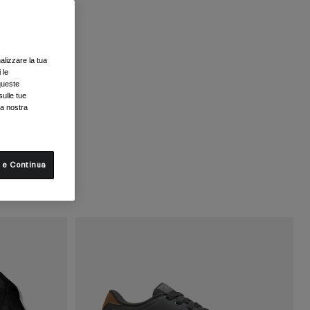
alizzare la tua
 le
queste
sulle tue
la nostra
 e Continua