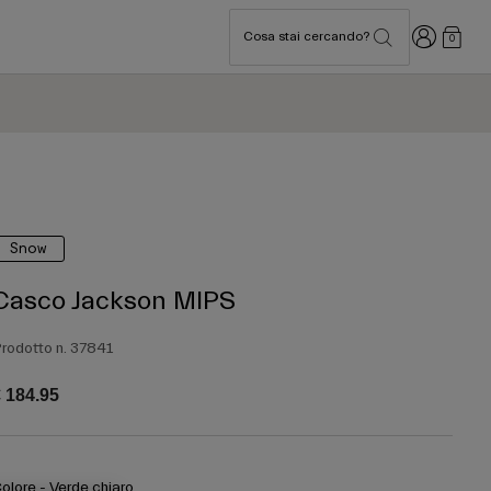
Accedi
Cosa stai cercando?
0
Snow
Casco Jackson MIPS
rodotto n.
37841
 184.95
olore -
Verde chiaro