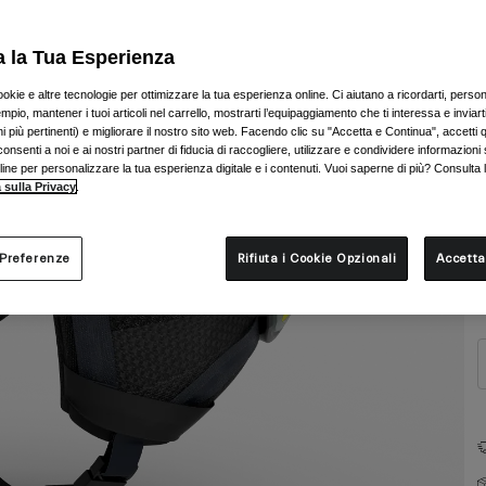
a la Tua Esperienza
ookie e altre tecnologie per ottimizzare la tua esperienza online. Ci aiutano a ricordarti, person
mpio, mantener i tuoi articoli nel carrello, mostrarti l’equipaggiamento che ti interessa e inviarti
 più pertinenti) e migliorare il nostro sito web. Facendo clic su "Accetta e Continua", accetti 
onsenti a noi e ai nostri partner di fiducia di raccogliere, utilizzare e condividere informazioni 
nline per personalizzare la tua esperienza digitale e i contenuti. Vuoi saperne di più? Consulta 
 sulla Privacy
.
T
 Preferenze
Rifiuta i Cookie Opzionali
Accetta