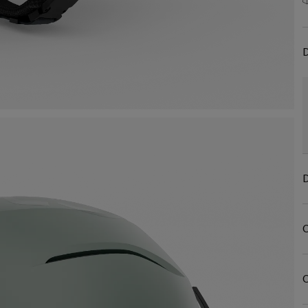
D
D
C
C