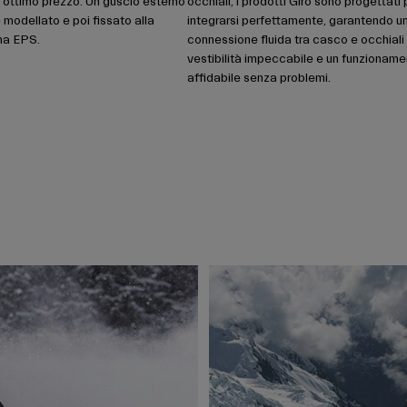
n ottimo prezzo. Un guscio esterno
occhiali, i prodotti Giro sono progettati 
 modellato e poi fissato alla
integrarsi perfettamente, garantendo u
ma EPS.
connessione fluida tra casco e occhiali
vestibilità impeccabile e un funzionam
affidabile senza problemi.