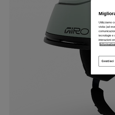
Miglior
Utilizziamo c
visita (ad ese
comunicazioni
tecnologie e c
interazioni o
Informativa
Gestisci