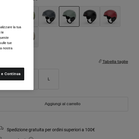
alizzare la tua
selezionato
 le
queste
sulle tue
la nostra
aglia
Tabella taglie
 e Continua
S
M
L
Aggiungi al carrello
Spedizione gratuita per ordini superiori a 100€