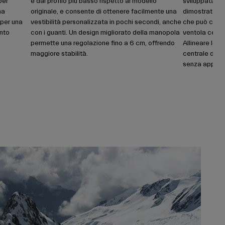
per
e dal profilo più basso rispetto al modello
sviluppata su
na
originale, e consente di ottenere facilmente una
dimostrato ch
 per una
vestibilità personalizzata in pochi secondi, anche
che può caus
ento
con i guanti. Un design migliorato della manopola
ventola centr
permette una regolazione fino a 6 cm, offrendo
Allineare lo 
maggiore stabilità.
centrale degli
senza appan