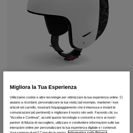
Vedi tutto
Scarpe
Maschere
Scarpe da Strada
Scarpe da MTB
Sci
Scarpe da Gravel
Snowboard
Vedi tutto
Con lenti intercambiabili
Donna
Lenti di ricambio
Abbigliamento
Vedi tutto
Migliora la Tua Esperienza
Casco Signes Spherical
Abbigliamento da Strada
Utilizziamo cookie e altre tecnologie per ottimizzare la tua esperienza online. Ci
Prodotto n.
37945
Abbigliamento da MTB
aiutano a ricordarti, personalizzare la tua visita (ad esempio, mantener i tuoi
Bambino
articoli nel carrello, mostrarti l’equipaggiamento che ti interessa e inviarti le
Vedi tutto
comunicazioni più pertinenti) e migliorare il nostro sito web. Facendo clic su
€ 279.95
"Accetta e Continua", accetti queste tecnologie e consenti a noi e ai nostri
Caschi
partner di fiducia di raccogliere, utilizzare e condividere informazioni sulle tue
interazioni online per personalizzare la tua esperienza digitale e i contenuti.
Maschere
Vuoi saperne di più? Consulta la nostra
Informativa sulla Privacy
.