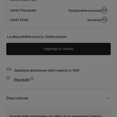
S2
Lente Principale:
Parzialmente nuvoloso
S1
Lente Extra:
Nuvoloso
La disponibilità è poca. Ordina presto.
Aggiungi al carrello
Spedizione gratuita per ordini superiori a 100€
Reso facile
Descrizione
Scendi dalla montagna con stile con la maschera Contour.