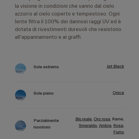
la visione in condizioni che vanno dal cielo
azzurro al cielo coperto e tempestoso. Ogni
lente filtra il 100% dei dannosi raggi UV ed è
dotata di rivestimenti durevoli che resistono
all'appannamento e ai graffi.
Jet Black
Sole estremo
Onice
Sole pieno
Blu reale
,
Oro rosa
,
Rame,
Parzialmente
Smeraldo
,
Ambra
,
Rosa
,
nuvoloso
Fumo