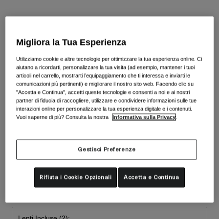
Accessori
Vedi tutto
Colore -
Blue/Royal
Maschere
Guanti
Migliora la Tua Esperienza
Utilizzo
Ricambi
Utilizziamo cookie e altre tecnologie per ottimizzare la tua esperienza online. Ci
aiutano a ricordarti, personalizzare la tua visita (ad esempio, mantener i tuoi
Vedi tutto
All Mountain
articoli nel carrello, mostrarti l’equipaggiamento che ti interessa e inviarti le
comunicazioni più pertinenti) e migliorare il nostro sito web. Facendo clic su
Backcountry
"Accetta e Continua", accetti queste tecnologie e consenti a noi e ai nostri
selezionato
Freestyle
partner di fiducia di raccogliere, utilizzare e condividere informazioni sulle tue
interazioni online per personalizzare la tua esperienza digitale e i contenuti.
Sci Gara
Vuoi saperne di più? Consulta la nostra
Informativa sulla Privacy
.
Vedi tutto
Gestisci Preferenze
Taglia
Taglia
Rifiuta i Cookie Opzionali
Accetta e Continua
Unica
selezionato
Lenti Incluse (2):