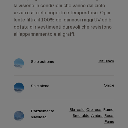
la visione in condizioni che vanno dal cielo
azzurro al cielo coperto e tempestoso. Ogni
lente filtra il 100% dei dannosi raggi UV ed è
dotata di rivestimenti durevoli che resistono
all'appannamento e ai graffi.
Jet Black
Sole estremo
Onice
Sole pieno
Blu reale
,
Oro rosa
,
Rame,
Parzialmente
Smeraldo
,
Ambra
,
Rosa
,
nuvoloso
Fumo