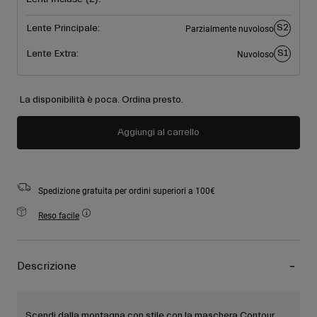
S2
Lente Principale:
Parzialmente nuvoloso
S1
Lente Extra:
Nuvoloso
La disponibilità è poca. Ordina presto.
Aggiungi al carrello
Spedizione gratuita per ordini superiori a 100€
Reso facile
Descrizione
Scendi dalla montagna con stile con la maschera Contour.