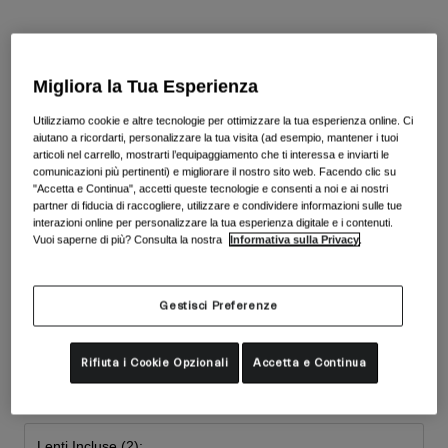
Accessori
Vedi tutto
Colore -
Blue/Ember
Maschere
Guanti
Migliora la Tua Esperienza
Utilizzo
Ricambi
Utilizziamo cookie e altre tecnologie per ottimizzare la tua esperienza online. Ci
aiutano a ricordarti, personalizzare la tua visita (ad esempio, mantener i tuoi
seleziona
Vedi tutto
All Mountain
articoli nel carrello, mostrarti l’equipaggiamento che ti interessa e inviarti le
comunicazioni più pertinenti) e migliorare il nostro sito web. Facendo clic su
Backcountry
"Accetta e Continua", accetti queste tecnologie e consenti a noi e ai nostri
Freestyle
partner di fiducia di raccogliere, utilizzare e condividere informazioni sulle tue
interazioni online per personalizzare la tua esperienza digitale e i contenuti.
Sci Gara
Vuoi saperne di più? Consulta la nostra
Informativa sulla Privacy
.
Vedi tutto
Gestisci Preferenze
Taglia
Taglia
Rifiuta i Cookie Opzionali
Accetta e Continua
Unica
selezionato
Lenti Incluse (2):