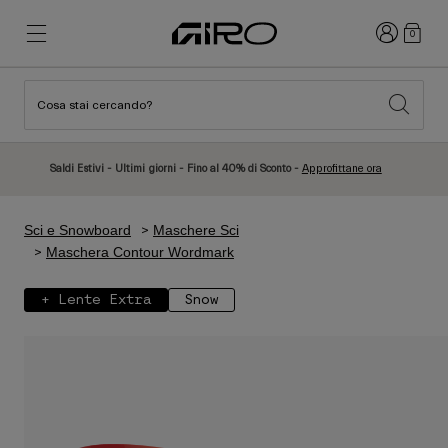
Accedi
0
Cosa stai cercando?
Novità e tendenze
Novità e tendenze
Nuovi Arrivi
Nuovi Arrivi
Saldi Estivi - Ultimi giorni - Fino al 40% di Sconto -
Approfittane ora
Best Sellers
Best Sellers
Esplora
Esplora
Sci e Snowboard
Maschere Sci
Caschi
Caschi
Maschera Contour Wordmark
Caschi da Strada
Sci
+ Lente Extra
Snow
Caschi da MTB
Snowboard
Caschi da Città
Con Visiera
Caschi per Bambino
Donna
Vedi tutto
Ricambi