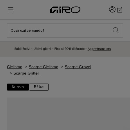
Accedi
0
Cosa stai cercando?
Novità e tendenze
Novità e tendenze
Nuovi Arrivi
Nuovi Arrivi
Saldi Estivi - Ultimi giorni - Fino al 40% di Sconto -
Approfittane ora
Best Sellers
Best Sellers
Esplora
Esplora
Ciclismo
Scarpe Ciclismo
Scarpe Gravel
Caschi
Caschi
Scarpe Gritter
Caschi da Strada
Sci
Nuovo
Bike
Caschi da MTB
Snowboard
Caschi da Città
Con Visiera
Caschi per Bambino
Donna
Vedi tutto
Ricambi