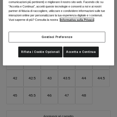
Accessori
comunicazioni più pertinenti) e migliorare il nostro sito web. Facendo clic su
Vedi tutto
"Accetta e Continua", accetti queste tecnologie e consenti a noi e ai nostri
Colore -
Nero
partner di fiducia di raccogliere, utilizzare e condividere informazioni sulle tue
Maschere
interazioni online per personalizzare la tua esperienza digitale e i contenuti.
Vuoi saperne di più? Consulta la nostra
Informativa sulla Privacy
.
Guanti
Utilizzo
Ricambi
selezionato
Gestisci Preferenze
Vedi tutto
All Mountain
Backcountry
Taglia
Tabella taglie
Rifiuta i Cookie Opzionali
Accetta e Continua
Freestyle
36
37
38
39
40
41
Sci Gara
Vedi tutto
42
42.5
43
43.5
44
44.5
45
45.5
46
47
48
Aggiungi al carrello