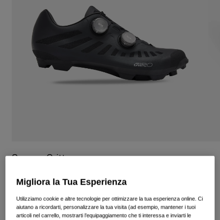
Vedi tutto
Scarpe
Maschere
Scarpe da Strada
Scarpe da MTB
Sci
Scarpe da Gravel
Snowboard
Vedi tutto
Con lenti intercambiabili
Donna
Lenti di ricambio
Abbigliamento
Vedi tutto
Abbigliamento da Strada
Scarpe Gritter
Abbigliamento da MTB
Bambino
Prodotto n.
34438
Migliora la Tua Esperienza
Vedi tutto
€ 429.99
Utilizziamo cookie e altre tecnologie per ottimizzare la tua esperienza online. Ci
Caschi
aiutano a ricordarti, personalizzare la tua visita (ad esempio, mantener i tuoi
Maschere
articoli nel carrello, mostrarti l’equipaggiamento che ti interessa e inviarti le