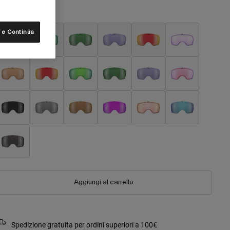
olore -
 e Continua
Aggiungi al carrello
Spedizione gratuita per ordini superiori a 100€