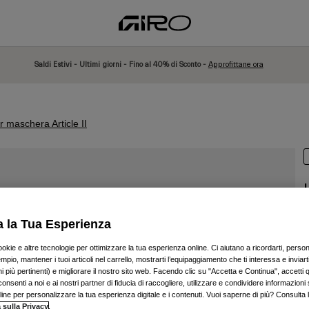
Saldi Estivi - Ultimi giorni - Fino al 40% di Sconto -
Approfittane ora
r maschera Article II
a la Tua Esperienza
P
ookie e altre tecnologie per ottimizzare la tua esperienza online. Ci aiutano a ricordarti, person
mpio, mantener i tuoi articoli nel carrello, mostrarti l’equipaggiamento che ti interessa e inviarti
€
 più pertinenti) e migliorare il nostro sito web. Facendo clic su "Accetta e Continua", accetti 
onsenti a noi e ai nostri partner di fiducia di raccogliere, utilizzare e condividere informazioni 
nline per personalizzare la tua esperienza digitale e i contenuti. Vuoi saperne di più? Consulta 
 sulla Privacy
.