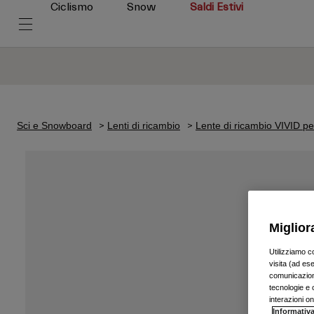
Ciclismo
Snow
Saldi Estivi
Sci e Snowboard
Lenti di ricambio
Lente di ricambio VIVID pe
Miglior
Utilizziamo c
visita (ad ese
comunicazioni
tecnologie e c
interazioni o
Informativa