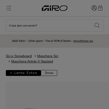
Accedi
0
Cosa stai cercando?
Novità e tendenze
Novità e tendenze
Nuovi Arrivi
Nuovi Arrivi
Saldi Estivi - Ultimi giorni - Fino al 40% di Sconto -
Approfittane ora
Best Sellers
Best Sellers
Esplora
Esplora
Sci e Snowboard
Maschere Sci
Caschi
Caschi
Maschera Article II Stacked
Caschi da Strada
Sci
+ Lente Extra
Snow
Caschi da MTB
Snowboard
Caschi da Città
Con Visiera
Caschi per Bambino
Donna
Vedi tutto
Ricambi