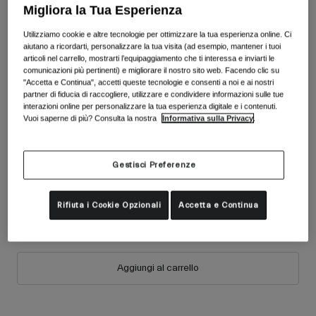
Accessori
Migliora la Tua Esperienza
Vedi tutto
Colore -
Utilizziamo cookie e altre tecnologie per ottimizzare la tua esperienza online. Ci
Maschere
aiutano a ricordarti, personalizzare la tua visita (ad esempio, mantener i tuoi
Guanti
articoli nel carrello, mostrarti l’equipaggiamento che ti interessa e inviarti le
Utilizzo
comunicazioni più pertinenti) e migliorare il nostro sito web. Facendo clic su
Ricambi
"Accetta e Continua", accetti queste tecnologie e consenti a noi e ai nostri
partner di fiducia di raccogliere, utilizzare e condividere informazioni sulle tue
Vedi tutto
All Mountain
interazioni online per personalizzare la tua esperienza digitale e i contenuti.
Vuoi saperne di più? Consulta la nostra
Informativa sulla Privacy
.
Backcountry
Freestyle
Gestisci Preferenze
Sci Gara
Taglia
Vedi tutto
Taglia
Rifiuta i Cookie Opzionali
Accetta e Continua
Unica
selezionato
Aggiungi al carrello